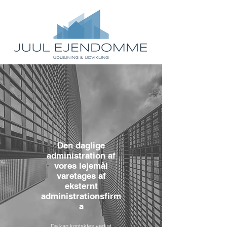
Den daglige
administration af
vores lejemål
varetages af
eksternt
administrationsfirm
a
De kan kontaktes ved at