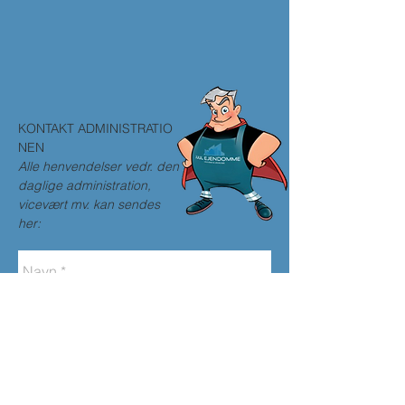
KONTAKT ADMINISTRATIO
NEN
Alle henvendelser vedr. den
daglige administration,
vicevært mv. kan sendes
her: